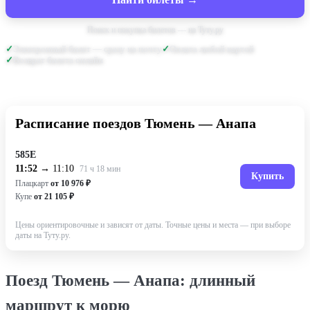
Поиск и покупка билетов — на Туту.ру
Электронный билет — сразу на почту
Оплата любой картой
Возврат билета онлайн
Расписание поездов Тюмень — Анапа
585Е
11:52
→ 11:10
71 ч 18 мин
Купить
Плацкарт
от 10 976 ₽
Купе
от 21 105 ₽
Цены ориентировочные и зависят от даты. Точные цены и места — при выборе
даты на Туту.ру.
Поезд Тюмень — Анапа: длинный
маршрут к морю