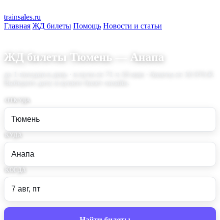
train
sales
.ru
Главная
ЖД билеты
Помощь
Новости и статьи
ЖД билеты Тюмень — Анапа
до 1 поездов в день · в пути от 71 ч 18 мин · билеты от 10 976 ₽.
Выберите дату и купите билет онлайн.
ОТКУДА
КУДА
КОГДА
Найти билеты →