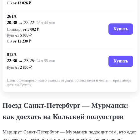
СВ
от 13 026 ₽
261А
20:38
→ 23:22
26 ч 44 мин
Купить
Плацкарт
от 5 002 ₽
Купе
от 5 085 ₽
СВ
от 12 230 ₽
012А
22:30
→ 23:25
24 ч 55 мин
Купить
Купе
от 2 805 ₽
Цены ориентировочные и зависят от даты. Точные цены и места — при выборе
даты на Туту.ру.
Поезд Санкт-Петербург — Мурманск:
как доехать на Кольский полуостров
Маршрут Санкт-Петербург — Мурманск подходит тем, кто едет
на север по делам, в гости или планирует путешествие по