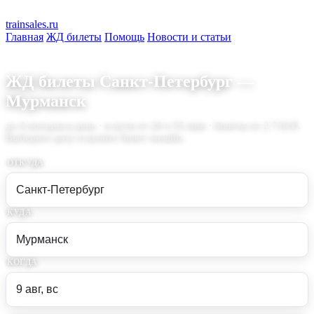
train
sales
.ru
Главная
ЖД билеты
Помощь
Новости и статьи
ЖД билеты Санкт-Петербург —
Мурманск
до 4 поездов в день · в пути от 24 ч 55 мин · билеты от 2 718 ₽.
Выберите дату и купите билет онлайн.
ОТКУДА
КУДА
КОГДА