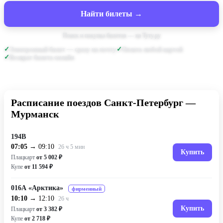
Найти билеты →
Поиск и покупка билетов — на Туту.ру
Электронный билет — сразу на почту
Оплата любой картой
Возврат билета онлайн
Расписание поездов Санкт-Петербург —
Мурманск
194В
07:05
→ 09:10
26 ч 5 мин
Купить
Плацкарт
от 5 002 ₽
Купе
от 11 594 ₽
016А «Арктика»
фирменный
10:10
→ 12:10
26 ч
Купить
Плацкарт
от 3 382 ₽
Купе
от 2 718 ₽