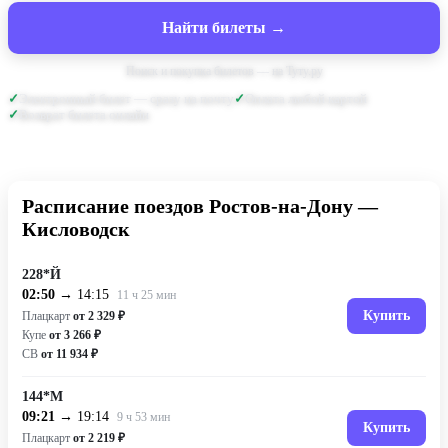
Найти билеты →
Поиск и покупка билетов — на Туту.ру
Электронный билет — сразу на почту
Оплата любой картой
Возврат билета онлайн
Расписание поездов Ростов-на-Дону —
Кисловодск
228*Й
02:50
→ 14:15
11 ч 25 мин
Купить
Плацкарт
от 2 329 ₽
Купе
от 3 266 ₽
СВ
от 11 934 ₽
144*М
09:21
→ 19:14
9 ч 53 мин
Купить
Плацкарт
от 2 219 ₽