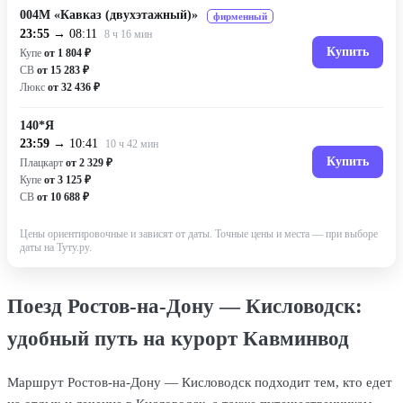
004М «Кавказ (двухэтажный)»
фирменный
23:55
→ 08:11
8 ч 16 мин
Купить
Купе
от 1 804 ₽
СВ
от 15 283 ₽
Люкс
от 32 436 ₽
140*Я
23:59
→ 10:41
10 ч 42 мин
Купить
Плацкарт
от 2 329 ₽
Купе
от 3 125 ₽
СВ
от 10 688 ₽
Цены ориентировочные и зависят от даты. Точные цены и места — при выборе
даты на Туту.ру.
Поезд Ростов-на-Дону — Кисловодск:
удобный путь на курорт Кавминвод
Маршрут Ростов-на-Дону — Кисловодск подходит тем, кто едет