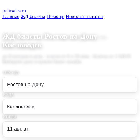
train
sales
.ru
Главная
ЖД билеты
Помощь
Новости и статьи
ЖД билеты Ростов-на-Дону —
Кисловодск
до 8 поездов в день · в пути от 6 ч 58 мин · билеты от 1 648 ₽.
Выберите дату и купите билет онлайн.
ОТКУДА
КУДА
КОГДА